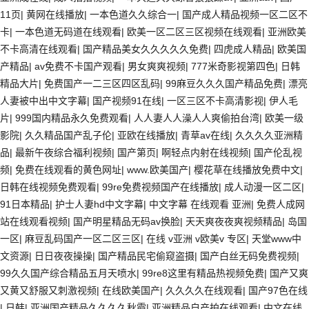
11页
|
黄网在线播放
|
一本色道久久综合一
|
国产成人精品视频一区二区不
卡
|
一本色道无码道在线观看
|
欧美一区二区三区视频在线观看
|
亚洲欧美
不卡高清在线观看
|
国产精品美女久久久久久免费
|
四虎成人精品
|
欧美国
产精品
|
av免费不卡国产观看
|
男女爽爽视频
|
777米奇影视第四色
|
日韩
精品大片
|
免费国产一二三区四区乱码
|
99麻豆久久久国产精品免费
|
漂亮
人妻被中出中文字幕
|
国产视频91在线
|
一区三区不卡高清影视
|
伊人毛
片
|
999国内精品永久免费观看
|
人人妻人人澡人人爽偷拍台湾
|
欧美一级
影院
|
久久精品国产乱子伦
|
亚欧在线播放
|
青草av在线
|
久久久久亚洲精
品
|
最新午夜综合福利视频
|
国产第页
|
啊轻点内射在线视频
|
国产伦乱视
频
|
免费在线观看的黄色网址
|
www.欧美国产
|
樱花草在线播放免费中文
|
日韩在线视频免费观看
|
99re免费视频国产在线播放
|
成人动漫一区二区
|
91日本精品
|
护士人妻hd中文字幕
|
中文字幕 在线观看 亚洲
|
免费人成网
站在线观看视频
|
国产明星精品无码av换脸
|
天天爽夜夜爽视频精品
|
岛国
一区
|
麻豆乱码国产一区二区三区
|
在线 v亚洲 v欧美v 专区
|
天堂www中
文资源
|
日日夜夜操操
|
国产精品民宅偷窥盗摄
|
国产白丝无码免费视频
|
99久久国产综合精品五月天喷水
|
99re8这里有精品热视频免费
|
国产又爽
又黄又舒服又刺激视频
|
在线欧美国产
|
久久久久在线观看
|
国产97色在线
| 日韩
|
亚洲国产精品久久久久秋霞
|
亚洲精品自产拍在线观看
|
中文在线