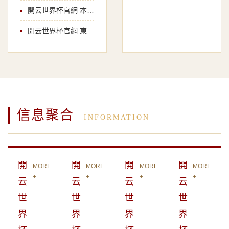
開云世界杯官網 本年, 重慶中心城區加速買通45
開云世界杯官網 東西大互換! 內線洗牌! 字母+切特! 哪一方更
信息聚合
INFORMATION
開
開
開
開
MORE
MORE
MORE
MORE
+
+
+
+
云
云
云
云
世
世
世
世
界
界
界
界