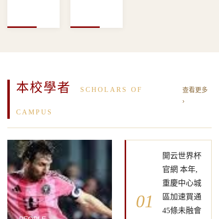
巨
理
加速買
將！熱
念
比
頭
決
通45條
蘇斯進
路
賽
遭
議，
未融會
球的65
從
多
里
說念路
場英超
未
量
面
比賽從
輸
罰
問
未輸
球，
單!
題
球，戰
戰
本校學者
SCHOLARS OF
向
查看更多
看
績為60
績
›
華
來
勝5平
為
CAMPUS
為
比
60
出
念
勝5
售
念
平
家
象
開云世界杯
具,
的
官網 本年,
竟
要
重慶中心城
激
嚴
01
區加速買通
勵
重
45條未融會
鼓
得