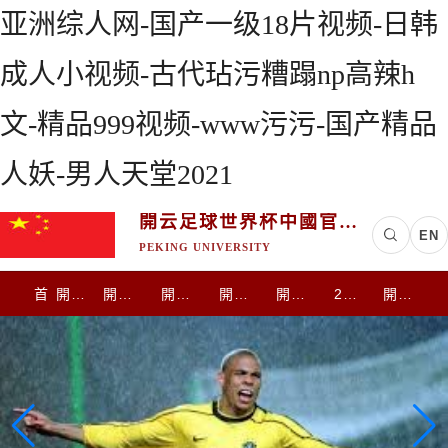
亚洲综人网-国产一级18片视频-日韩
成人小视频-古代玷污糟蹋np高辣h
文-精品999视频-www污污-国产精品
人妖-男人天堂2021
開云足球世界杯中國官網入口
EN
PEKING UNIVERSITY
首 頁
開云世界杯直播
開云世界杯實時比分
開云世界杯即時比分
開云世界杯數據統計
開云世界杯技術統計
2026世界杯賠率
開云2026世界杯app