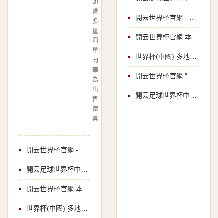
頭
遭
開云世界杯官網 - 世界杯(中國) 粵桂閩湘等地有暴雨或大暴雨 華北
多
量
開云世界杯官網 本年, 重慶中心城區加速買通45條未融會說念路
罰
單!
世界杯(中國) 多地積極應酬打好精確調停“組合拳” 以“汛”為令守護
向
華
開云世界杯官網 “摩羯”等9個致災臺風被解雇 新名接棒啟用
為
出
開云足球世界杯中國官網入口 一團伙運營30余家“陰魂外賣”被查;“西
售
家
具
開云世界杯官網 - 世界杯(中國) 粵桂閩湘等地有暴雨或大暴雨
開云足球世界杯中國官網入口 福將！熱蘇斯進球的65場英超比賽從未輸球，戰績為60勝5平
開云世界杯官網 本年, 重慶中心城區加速買通45條未融會說念路
世界杯(中國) 多地積極應酬打好精確調停“組合拳” 以“汛”為令守護