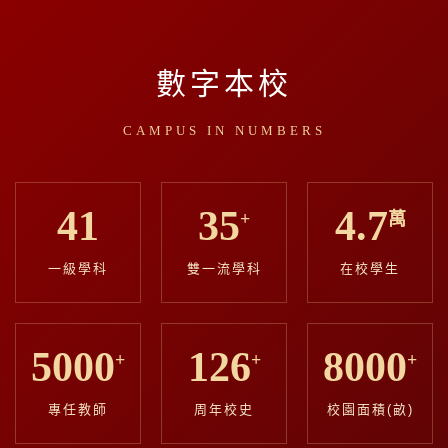
數字本校
CAMPUS IN NUMBERS
41
35
4.7
+
萬
一級學科
雙一流學科
在校學生
5000
126
8000
+
+
+
專任教師
周年校史
校園面積(畝)