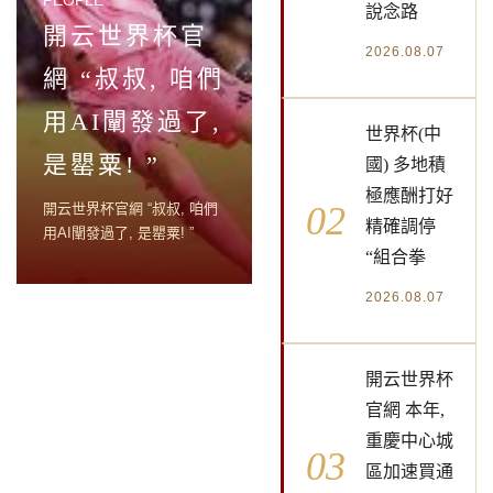
PEOPLE
說念路
動
多
開云世界杯官
集
2026.08.07
體
網 “叔叔, 咱們
訴
用AI闡發過了,
訟?
世界杯(中
是罌粟! ”
國) 多地積
極應酬打好
02
開云世界杯官網 “叔叔, 咱們
精確調停
用AI闡發過了, 是罌粟! ”
“組合拳
2026.08.07
開云世界杯
官網 本年,
重慶中心城
03
區加速買通