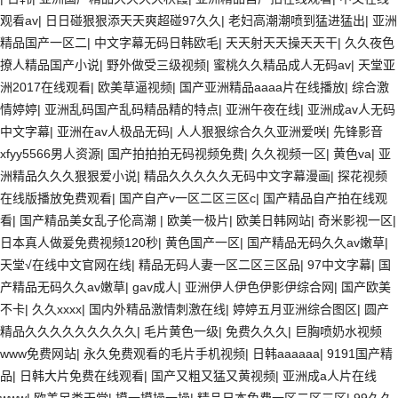
观看av
|
日日碰狠狠添天天爽超碰97久久
|
老妇高潮潮喷到猛进猛出
|
亚洲
精品国产一区二
|
中文字幕无码日韩欧毛
|
天天射天天操天天干
|
久久夜色
撩人精品国产小说
|
野外做受三级视频
|
蜜桃久久精品成人无码av
|
天堂亚
洲2017在线观看
|
欧美草逼视频
|
国产亚洲精品aaaa片在线播放
|
综合激
情婷婷
|
亚洲乱码国产乱码精品精的特点
|
亚洲午夜在线
|
亚洲成av人无码
中文字幕
|
亚洲在av人极品无码
|
人人狠狠综合久久亚洲爱咲
|
先锋影音
xfyy5566男人资源
|
国产拍拍拍无码视频免费
|
久久视频一区
|
黄色va
|
亚
洲精品久久久狠狠爱小说
|
精品久久久久久无码中文字幕漫画
|
探花视频
在线版播放免费观看
|
国产自产v一区二区三区c
|
国产精品自产拍在线观
看
|
国产精品美女乱子伦高潮
|
欧美一极片
|
欧美日韩网站
|
奇米影视一区
|
日本真人做爰免费视频120秒
|
黄色国产一区
|
国产精品无码久久av嫩草
|
天堂√在线中文官网在线
|
精品无码人妻一区二区三区品
|
97中文字幕
|
国
产精品无码久久av嫩草
|
gav成人
|
亚洲伊人伊色伊影伊综合网
|
国产欧美
不卡
|
久久xxxx
|
国内外精品激情刺激在线
|
婷婷五月亚洲综合图区
|
圆产
精品久久久久久久久久久
|
毛片黄色一级
|
免费久久久
|
巨胸喷奶水视频
www免费网站
|
永久免费观看的毛片手机视频
|
日韩aaaaaa
|
9191国产精
品
|
日韩大片免费在线观看
|
国产又粗又猛又黄视频
|
亚洲成a人片在线