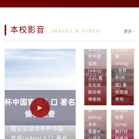
本校影音
IMAGES & VIDEO
更多 ›
開云足
開云世
球世界
界杯官
杯中國
網
官網
(wǎng)
(wǎng)
- 世界
入口 著
杯(中
名化妝
國) 粵
師岳曉
桂閩湘
開云世
世界杯
琳偷稅
等地
界杯官
(中國)
►
網
多地積
(wǎng)
極應
本年,
(yīng)
開云足球世界杯中國
重慶中
酬打好
官網(wǎng)入口 著名
心城區
精確調