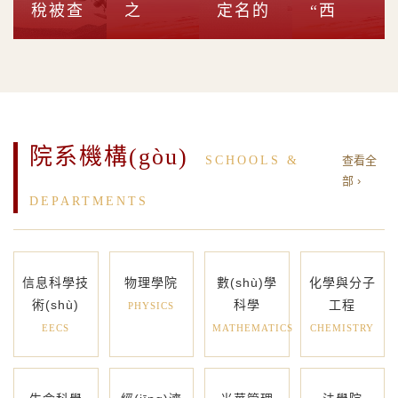
稅被查
之
定名的
“西
院系機構(gòu)
SCHOOLS &
查看全
部 ›
DEPARTMENTS
信息科學技
物理學院
數(shù)學
化學與分子
術(shù)
科學
工程
PHYSICS
EECS
MATHEMATICS
CHEMISTRY