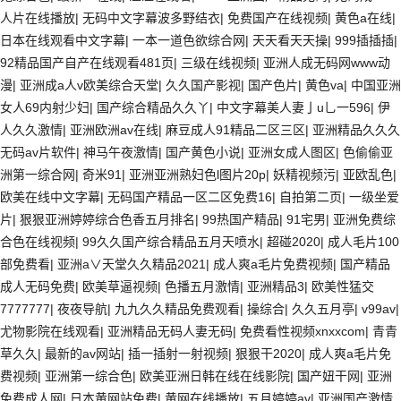
人片在线播放
|
无码中文字幕波多野结衣
|
免费国产在线视频
|
黄色a在线
|
日本在线观看中文字幕
|
一本一道色欲综合网
|
天天看天天操
|
999插插插
|
92精品国产自产在线观看481页
|
三级在线视频
|
亚洲人成无码网www动
漫
|
亚洲成a人v欧美综合天堂
|
久久国产影视
|
国产色片
|
黄色va
|
中国亚洲
女人69内射少妇
|
国产综合精品久久丫
|
中文字幕美人妻亅u乚一596
|
伊
人久久激情
|
亚洲欧洲av在线
|
麻豆成人91精品二区三区
|
亚洲精品久久久
无码av片软件
|
神马午夜激情
|
国产黄色小说
|
亚洲女成人图区
|
色偷偷亚
洲第一综合网
|
奇米91
|
亚洲亚洲熟妇色l图片20p
|
妖精视频污
|
亚欧乱色
|
欧美在线中文字幕
|
无码国产精品一区二区免费16
|
自拍第二页
|
一级坐爱
片
|
狠狠亚洲婷婷综合色香五月排名
|
99热国产精品
|
91宅男
|
亚洲免费综
合色在线视频
|
99久久国产综合精品五月天喷水
|
超碰2020
|
成人毛片100
部免费看
|
亚洲а∨天堂久久精品2021
|
成人爽a毛片免费视频
|
国产精品
成人无码免费
|
欧美草逼视频
|
色播五月激情
|
亚洲精品3
|
欧美性猛交
7777777
|
夜夜导航
|
九九久久精品免费观看
|
操综合
|
久久五月亭
|
v99av
|
尤物影院在线观看
|
亚洲精品无码人妻无码
|
免费看性视频xnxxcom
|
青青
草久久
|
最新的av网站
|
插一插射一射视频
|
狠狠干2020
|
成人爽a毛片免
费视频
|
亚洲第一综合色
|
欧美亚洲日韩在线在线影院
|
国产妞干网
|
亚洲
免费成人网
|
日本黄网站免费
|
黄网在线播放
|
五月婷婷av
|
亚洲国产激情