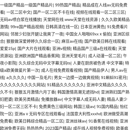
一级国产精品一级国产精品片
|
99热国产精品
|
精品成在人线av无码免费
看
|
一区二区中文
|
国产一区二区不卡在线
|
视频在线观看一区二区三区
|
无码av喷白浆在线播放
|
天堂网在线.www天堂在线资源
|
久久久欧美精品
激情
|
99re国产精品视频
|
日韩高清在线一区
|
日本亚洲黄色
|
91免费看片
网站
|
邻居少妇张开腿让我爽了一夜
|
中国女人啪啪69xxⅹ偷拍
|
亚洲区综
合
|
狠狠做深爱婷婷久久综合一区
|
麻豆av在线
|
国产欧美日韩在线观看
|
爱爱15p
|
国产大片在线观看
|
亚洲v视频
|
精品国产三级a在线观看
|
天堂
资源站
|
亚洲欧洲国产精品香蕉网
|
亚洲天堂毛片
|
成人动漫一区二区
|
午
夜小影院
|
久久综合无码中文字幕无码ts
|
人妻在厨房被色诱 中文字幕
|
特
级a欧美做爰片第一次
|
成人在线免费观看视频
|
国产精品伊人
|
男人av在
线
|
a久久久久
|
中国一及毛片
|
男女一边摸一边做爽视频
|
91蝌蚪91密月
|
久久久久久久久久久网站
|
91精品久久久久久久
|
亚洲中文精品久久久久
久不卡
|
狠狠五月激情六月丁香
|
韩国激情高潮无遮挡hd
|
亚洲熟妇国产熟
妇肥婆
|
欧美另类精品
|
免播放器av
|
中文字幕人成无码人妻
|
精品人妻少
妇一区二区三区不卡
|
免费黄色三级网站
|
韩国三级av
|
91国内精品
|
怡红
院一区
|
亚洲aⅴ无码专区在线观看q
|
法国意大利性xxxhd
|
欧洲做受高潮
免费看
|
欧美日韩综合精品一区二区
|
亚洲丝袜av
|
91香蕉在线视频
|
亚洲
欧洲免费无码
|
热热热色
|
2023国产精品
|
成在线人视频免费视频
|
欧美疯