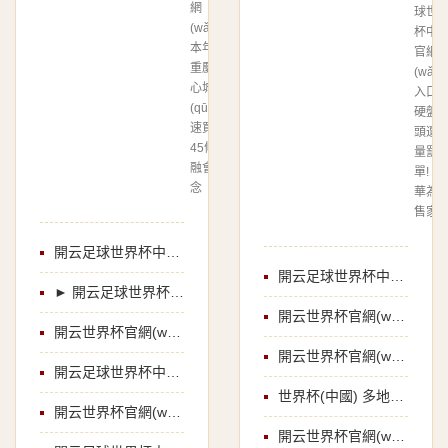
網
球世
(wǎng)
杯中
本年,
官網
重慶中
(wǎng
心城區
入口
(qū)加
硬盤
速買通
頭遭
45條未
量罰
融會說
單! 向
念
華為
售家
開云足球世界杯中國官網(wǎng)入口 一團伙運營30余家“陰魂外賣”被查;
開云足球世界杯中國官網(wǎng)入口 著名化妝師岳曉琳偷稅被查
► 開云足球世界杯中國官網(wǎng)入口 著名化妝師岳曉琳偷稅被查
開云世界杯官網(wǎng) - 世界杯(中國) 粵桂閩湘等地有暴雨或大暴雨 華北
開云世界杯官網(wǎng) 本年, 重慶中心城區(qū)加速買通45條未融會說念路
開云世界杯官網(wǎng) 本年, 重慶中心城區(qū)加速買通45條未融會說念路
開云足球世界杯中國官網(wǎng)入口 拉科魯尼亞提前一輪鎖定升級限額，時隔
世界杯(中國) 多地積極應(yīng)酬打好精確調(diào)?！敖M合拳” 以“汛”為令守護
開云世界杯官網(wǎng) 本年, 重慶中心城區(qū)加速買通45條未融會說念路
開云世界杯官網(wǎng) “摩羯”等9個致災臺風被解雇 新名接棒啟用