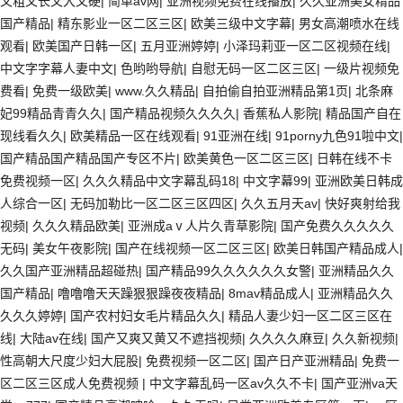
又粗又长又大又硬
|
简单av网
|
亚洲视频免费在线播放
|
久久亚洲美女精品
国产精品
|
精东影业一区二区三区
|
欧美三级中文字幕
|
男女高潮喷水在线
观看
|
欧美国产日韩一区
|
五月亚洲婷婷
|
小泽玛莉亚一区二区视频在线
|
中文字字幕人妻中文
|
色哟哟导航
|
自慰无码一区二区三区
|
一级片视频免
费看
|
免费一级欧美
|
www.久久精品
|
自拍偷自拍亚洲精品第1页
|
北条麻
妃99精品青青久久
|
国产精品视频久久久久
|
香蕉私人影院
|
精品国产自在
现线看久久
|
欧美精品一区在线观看
|
91亚洲在线
|
91porny九色91啦中文
|
国产精品国产精品国产专区不片
|
欧美黄色一区二区三区
|
日韩在线不卡
免费视频一区
|
久久久精品中文字幕乱码18
|
中文字幕99
|
亚洲欧美日韩成
人综合一区
|
无码加勒比一区二区三区四区
|
久久五月天av
|
快好爽射给我
视频
|
久久久精品欧美
|
亚洲成aⅴ人片久青草影院
|
国产免费久久久久久
无码
|
美女午夜影院
|
国产在线视频一区二区三区
|
欧美日韩国产精品成人
|
久久国产亚洲精品超碰热
|
国产精品99久久久久久久女警
|
亚洲精品久久
国产精品
|
噜噜噜天天躁狠狠躁夜夜精品
|
8mav精品成人
|
亚洲精品久久
久久久婷婷
|
国产农村妇女毛片精品久久
|
精品人妻少妇一区二区三区在
线
|
大陆av在线
|
国产又爽又黄又不遮挡视频
|
久久久久麻豆
|
久久新视频
|
性高朝大尺度少妇大屁股
|
免费视频一区二区
|
国产日产亚洲精品
|
免费一
区二区三区成人免费视频
|
中文字幕乱码一区av久久不卡
|
国产亚洲va天