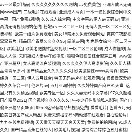
av一区最新精品
|
久久久久久久久久久网站
|
av免费黄色
|
亚洲人成人无码
网www国产
|
二级毛片在线观看
|
亚洲成人网页
|
一本一道色欲综合网中文
字幕
|
国产免费a视频
|
久久成人综合网
|
中文字幕av伊人av无码av
|
亚洲
高清无码视频网站在线
|
粉嫩aⅴ一区二区三区
|
无码人妻一区二区三区免
费视频
|
欧美一级片免费观看
|
美女18禁永久免费观看网站
|
爽爽午夜影视
窝窝看片
|
精品国产青草久久久久96
|
简单av网
|
乱色熟女综合一区二区三
区
|
欧美乱色
|
欧美老肥婆性猛交视频
|
一区二区三区伦理
|
成人你懂的
|
超
碰人人做
|
无码熟妇人妻av在线电影
|
狠狠色狠狠爱综合蜜芽五月
|
www国
产亚洲精品
|
女人高潮流白浆视频
|
久久久久久伊人高潮影院
|
久久伊人精
品青青草原vr
|
国产精品爱久久久久久久
|
欧美激情性xxxxx高清真
|
欧美
经典一区二区
|
伊人五月综合
|
韩国无码av片在线观看网站
|
狠狠做深爱婷
婷久久综合一区
|
伦理片av
|
五月亚洲婷婷
|
久久婷婷国产麻豆91天堂
|
这
里只有久久精品视频
|
欧美专区一区
|
久久人妻无码中文字幕
|
97久久超碰
国产精品2021
|
国产视频久久久久久久
|
午夜少妇性影院私人影院
|
国产自
偷亚洲精品页65页
|
99re8这里有精品热视频免费
|
看看毛片
|
色爱五月天
|
欧美日韩国产成人精品
|
免费无遮挡无码h肉动漫在线观看
|
自拍理论片
|
九九在线免费视频
|
天天做天天摸天天爽天天爱
|
免费拍拍拍网站
|
91成人
久久
|
国产精品香蕉在线的人
|
欧美毛片视频
|
激情综合婷婷色五月蜜桃
|