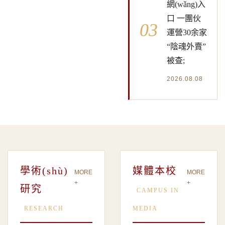
網(wǎng)入
口 一團伙
03
運營30余家
“陰魂外賣”
被查;
2026.08.08
學術(shù)
媒體本校
MORE
MORE
+
+
研究
CAMPUS IN
RESEARCH
MEDIA